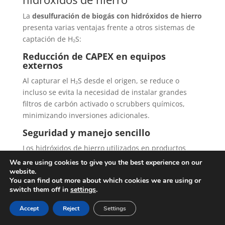
La
desulfuración de biogás con hidróxidos de hierro
presenta varias ventajas frente a otros sistemas de
captación de H₂S:
Reducción de CAPEX en equipos
externos
Al capturar el H₂S desde el origen, se reduce o
incluso se evita la necesidad de instalar grandes
filtros de carbón activado o scrubbers químicos,
minimizando inversiones adicionales.
Seguridad y manejo sencillo
Los hidróxidos de hierro utilizados en productos
como N-Bio no son corrosivos ni tóxicos. Esto
We are using cookies to give you the best experience on our
simplifica su almacenamiento, manipulación y
website.
You can find out more about which cookies we are using or
dosificación, reduciendo riesgos para el personal y
switch them off in
settings
.
para la instalación.
Accept
Reject
Settings
Efecto amortiguador sobre el H₂S