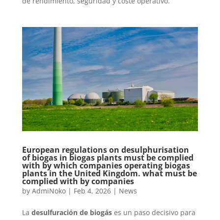
de rendimiento, seguridad y coste operativo.
European regulations on desulphurisation
of biogas in biogas plants must be complied
with by which companies operating biogas
plants in the United Kingdom. what must be
complied with by companies
by
AdmiNoko
|
Feb 4, 2026
|
News
La
desulfuración de biogás
es un paso decisivo para