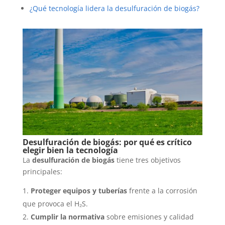
¿Qué tecnología lidera la desulfuración de biogás?
Desulfuración de biogás: por qué es crítico
elegir bien la tecnología
La
desulfuración de biogás
tiene tres objetivos
principales:
Proteger equipos y tuberías
frente a la corrosión
que provoca el H₂S.
Cumplir la normativa
sobre emisiones y calidad