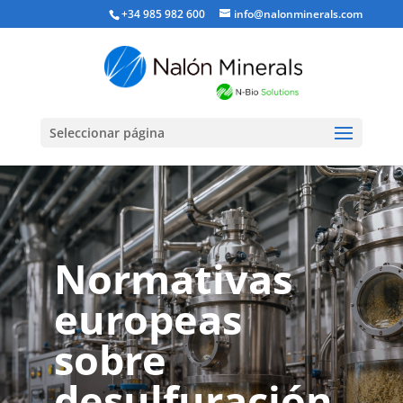
+34 985 982 600
info@nalonminerals.com
Seleccionar página
Normativas
europeas
sobre
desulfuración