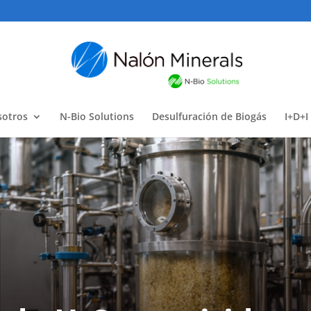
sotros
N-Bio Solutions
Desulfuración de Biogás
I+D+I